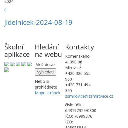
2024
0
jidelnicek-2024-08-19
Školní
Hledání
Kontakty
aplikace
na webu
Komenského
4, 398 06
Mirovice
+420 326 555
960
Nebo si
+420 731 494
prohlédněte
395
Mapu stránek
.
zsmirovice@zsmirovice.cz
číslo účtu:
643197329/0800
IČO: 70999376
IZO:
108053814