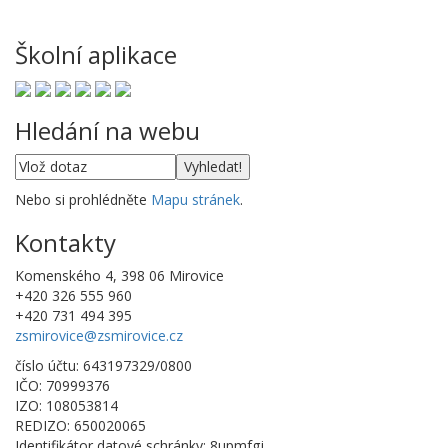
Školní aplikace
Hledání na webu
Nebo si prohlédněte
Mapu stránek
.
Kontakty
Komenského 4, 398 06 Mirovice
+420 326 555 960
+420 731 494 395
zsmirovice@zsmirovice.cz
číslo účtu: 643197329/0800
IČO: 70999376
IZO: 108053814
REDIZO: 650020065
Identifikátor datové schránky: 8upmfgj