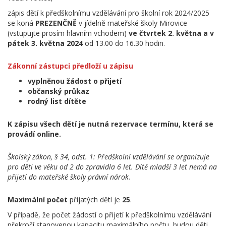
zápis dětí k předškolnímu vzdělávání pro školní rok 2024/2025
se koná
PREZENČNĚ
v jídelně mateřské školy Mirovice
(vstupujte prosím hlavním vchodem)
ve čtvrtek 2. května a v
pátek 3. května 2024
od 13.00 do 16.30 hodin.
Zákonní zástupci předloží u zápisu
vyplněnou žádost o přijetí
občanský průkaz
rodný list dítěte
K zápisu všech dětí je nutná rezervace termínu, která se
provádí online.
Školský zákon, § 34, odst. 1: Předškolní vzdělávání se organizuje
pro děti ve věku od 2 do zpravidla 6 let. Dítě mladší 3 let nemá na
přijetí do mateřské školy právní nárok.
Maximální počet
přijatých dětí je
25
.
V případě, že počet žádostí o přijetí k předškolnímu vzdělávání
překročí stanovenou kapacitu maximálního počtu, budou děti