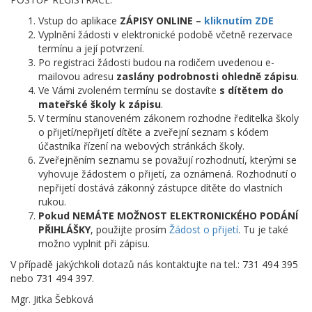
Vstup do aplikace
ZÁPISY ONLINE –
kliknutím ZDE
Vyplnění žádosti v elektronické podobě včetně rezervace
termínu a její potvrzení.
Po registraci žádosti budou na rodičem uvedenou e-
mailovou adresu
zaslány podrobnosti ohledně zápisu
.
Ve Vámi zvoleném termínu se dostavíte
s dítětem do
mateřské školy k zápisu
.
V termínu stanoveném zákonem rozhodne ředitelka školy
o přijetí/nepřijetí dítěte a zveřejní seznam s kódem
účastníka řízení na webových stránkách školy.
Zveřejněním seznamu se považují rozhodnutí, kterými se
vyhovuje žádostem o přijetí, za oznámená. Rozhodnutí o
nepřijetí dostává zákonný zástupce dítěte do vlastních
rukou.
Pokud NEMÁTE MOŽNOST ELEKTRONICKÉHO PODÁNÍ
PŘIHLÁŠKY
, použijte prosím
Žádost o přijetí
. Tu je také
možno vyplnit při zápisu.
V případě jakýchkoli dotazů nás kontaktujte na tel.: 731 494 395
nebo 731 494 397.
Mgr. Jitka Šebková