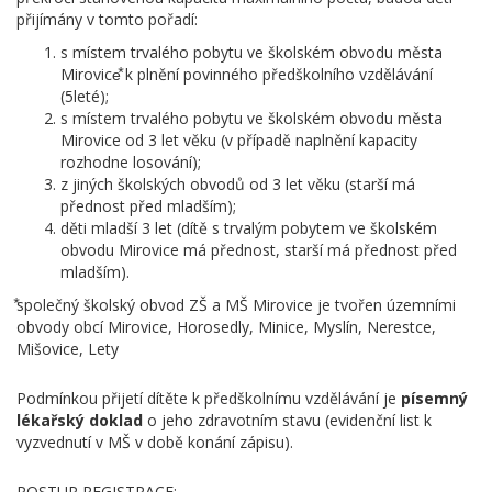
přijímány v tomto pořadí:
s místem trvalého pobytu ve školském obvodu města
Mirovice⃰ k plnění povinného předškolního vzdělávání
(5leté);
s místem trvalého pobytu ve školském obvodu města
Mirovice od 3 let věku (v případě naplnění kapacity
rozhodne losování);
z jiných školských obvodů od 3 let věku (starší má
přednost před mladším);
děti mladší 3 let (dítě s trvalým pobytem ve školském
obvodu Mirovice má přednost, starší má přednost před
mladším).
⃰společný školský obvod ZŠ a MŠ Mirovice je tvořen územními
obvody obcí Mirovice, Horosedly, Minice, Myslín, Nerestce,
Mišovice, Lety
Podmínkou přijetí dítěte k předškolnímu vzdělávání je
písemný
lékařský doklad
o jeho zdravotním stavu (evidenční list k
vyzvednutí v MŠ v době konání zápisu).
POSTUP REGISTRACE: