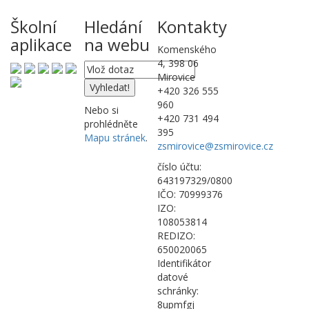
Školní
Hledání
Kontakty
aplikace
na webu
Komenského
4, 398 06
Mirovice
+420 326 555
960
Nebo si
+420 731 494
prohlédněte
395
Mapu stránek
.
zsmirovice@zsmirovice.cz
číslo účtu:
643197329/0800
IČO: 70999376
IZO:
108053814
REDIZO:
650020065
Identifikátor
datové
schránky:
8upmfgj