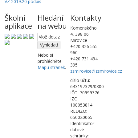
VZ 2019.20 podpis
Školní
Hledání
Kontakty
aplikace
na webu
Komenského
4, 398 06
Mirovice
+420 326 555
960
Nebo si
+420 731 494
prohlédněte
395
Mapu stránek
.
zsmirovice@zsmirovice.cz
číslo účtu:
643197329/0800
IČO: 70999376
IZO:
108053814
REDIZO:
650020065
Identifikátor
datové
schránky: