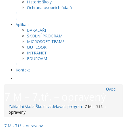
Historie školy
Ochrana osobních údajů
+
+
Aplikace
BAKALÁŘI
ŠKOLNÍ PROGRAM
MICROSOFT TEAMS
OUTLOOK
INTRANET
EDUROAM
+
Kontakt
Úvod
7 M – 7.tř. – opravený
Základní škola
Školní vzdělávací program
7 M – 7.tř. –
opravený
7 M - 7.tř. - opravený