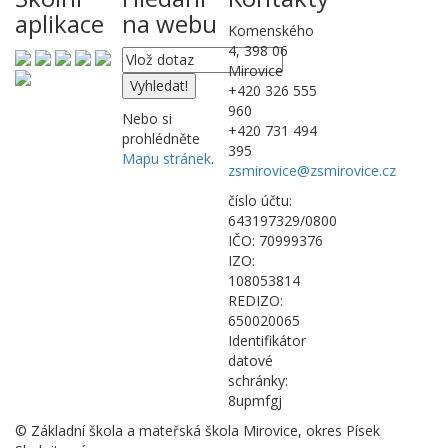
aplikace
na webu
Komenského
4, 398 06
Mirovice
+420 326 555
960
Nebo si
+420 731 494
prohlédněte
395
Mapu stránek
.
zsmirovice@zsmirovice.cz
číslo účtu:
643197329/0800
IČO: 70999376
IZO:
108053814
REDIZO:
650020065
Identifikátor
datové
schránky:
8upmfgj
© Základní škola a mateřská škola Mirovice, okres Písek