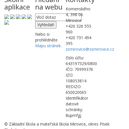
aplikace
na webu
Komenského
4, 398 06
Mirovice
+420 326 555
960
Nebo si
+420 731 494
prohlédněte
395
Mapu stránek
.
zsmirovice@zsmirovice.cz
číslo účtu:
643197329/0800
IČO: 70999376
IZO:
108053814
REDIZO:
650020065
Identifikátor
datové
schránky:
8upmfgj
© Základní škola a mateřská škola Mirovice, okres Písek