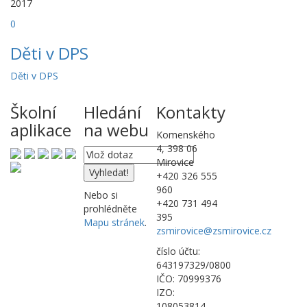
2017
0
Děti v DPS
Děti v DPS
Školní
Hledání
Kontakty
aplikace
na webu
Komenského
4, 398 06
Mirovice
+420 326 555
960
Nebo si
+420 731 494
prohlédněte
395
Mapu stránek
.
zsmirovice@zsmirovice.cz
číslo účtu:
643197329/0800
IČO: 70999376
IZO:
108053814