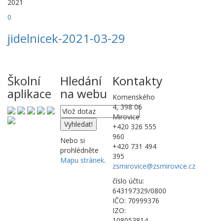
2021
0
jidelnicek-2021-03-29
Školní
Hledání
Kontakty
aplikace
na webu
Komenského
4, 398 06
Mirovice
+420 326 555
960
Nebo si
+420 731 494
prohlédněte
395
Mapu stránek
.
zsmirovice@zsmirovice.cz
číslo účtu:
643197329/0800
IČO: 70999376
IZO:
108053814