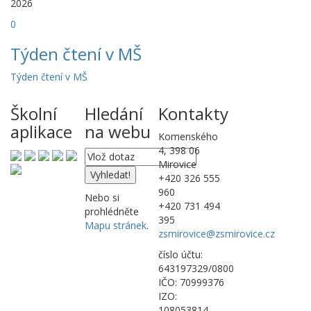
2026
0
Týden čtení v MŠ
Týden čtení v MŠ
Školní
Hledání
Kontakty
aplikace
na webu
Komenského
4, 398 06
Mirovice
+420 326 555
960
Nebo si
+420 731 494
prohlédněte
395
Mapu stránek
.
zsmirovice@zsmirovice.cz
číslo účtu:
643197329/0800
IČO: 70999376
IZO:
108053814