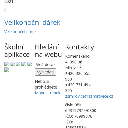
2021
0
Velikonoční dárek
Velikonoční dárek
Školní
Hledání
Kontakty
aplikace
na webu
Komenského
4, 398 06
Mirovice
+420 326 555
960
Nebo si
+420 731 494
prohlédněte
395
Mapu stránek
.
zsmirovice@zsmirovice.cz
číslo účtu:
643197329/0800
IČO: 70999376
IZO:
108053814