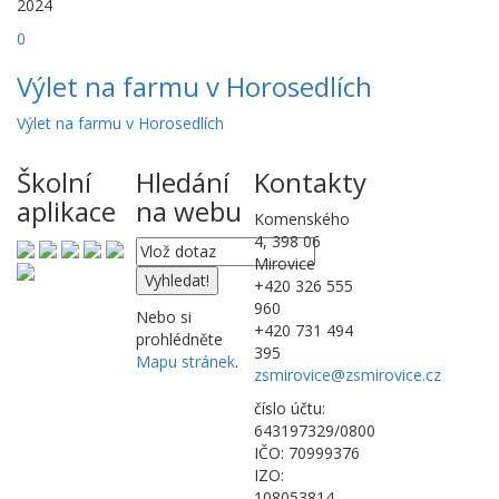
2024
0
Výlet na farmu v Horosedlích
Výlet na farmu v Horosedlích
Školní
Hledání
Kontakty
aplikace
na webu
Komenského
4, 398 06
Mirovice
+420 326 555
960
Nebo si
+420 731 494
prohlédněte
395
Mapu stránek
.
zsmirovice@zsmirovice.cz
číslo účtu:
643197329/0800
IČO: 70999376
IZO:
108053814