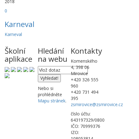
2018
0
Karneval
Karneval
Školní
Hledání
Kontakty
aplikace
na webu
Komenského
4, 398 06
Mirovice
+420 326 555
960
Nebo si
+420 731 494
prohlédněte
395
Mapu stránek
.
zsmirovice@zsmirovice.cz
číslo účtu:
643197329/0800
IČO: 70999376
IZO:
108053814