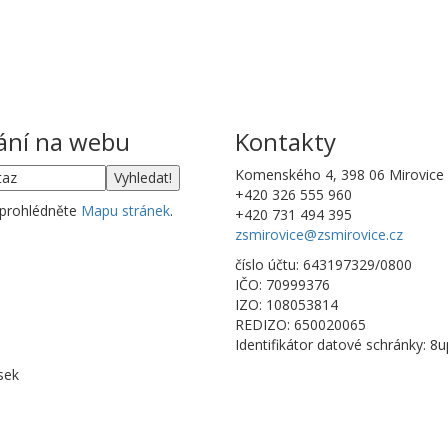
ání na webu
Kontakty
Komenského 4, 398 06 Mirovice
+420 326 555 960
 prohlédněte
Mapu stránek
.
+420 731 494 395
zsmirovice@zsmirovice.cz
číslo účtu: 643197329/0800
IČO: 70999376
IZO: 108053814
REDIZO: 650020065
Identifikátor datové schránky: 8
sek