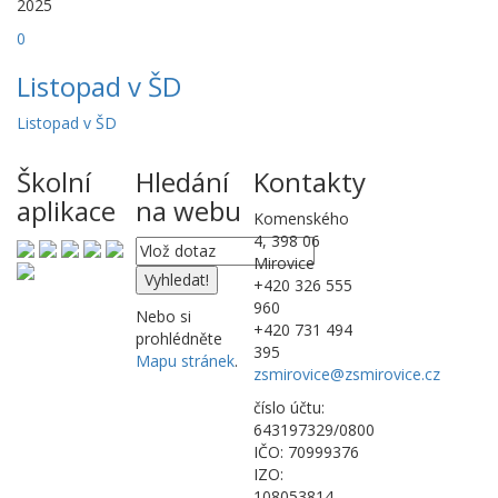
2025
0
Listopad v ŠD
Listopad v ŠD
Školní
Hledání
Kontakty
aplikace
na webu
Komenského
4, 398 06
Mirovice
+420 326 555
960
Nebo si
+420 731 494
prohlédněte
395
Mapu stránek
.
zsmirovice@zsmirovice.cz
číslo účtu:
643197329/0800
IČO: 70999376
IZO:
108053814