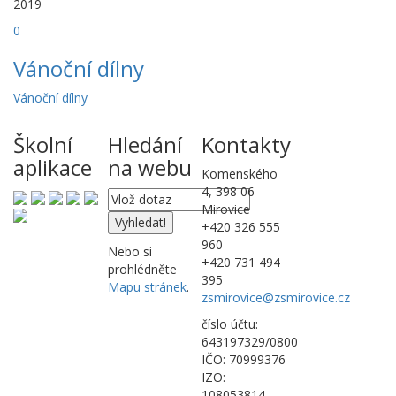
2019
0
Vánoční dílny
Vánoční dílny
Školní
Hledání
Kontakty
aplikace
na webu
Komenského
4, 398 06
Mirovice
+420 326 555
960
Nebo si
+420 731 494
prohlédněte
395
Mapu stránek
.
zsmirovice@zsmirovice.cz
číslo účtu:
643197329/0800
IČO: 70999376
IZO:
108053814