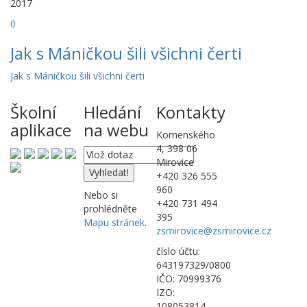
2017
0
Jak s Máničkou šili všichni čerti
Jak s Máničkou šili všichni čerti
Školní
Hledání
Kontakty
aplikace
na webu
Komenského
4, 398 06
Mirovice
+420 326 555
960
Nebo si
+420 731 494
prohlédněte
395
Mapu stránek
.
zsmirovice@zsmirovice.cz
číslo účtu:
643197329/0800
IČO: 70999376
IZO:
108053814