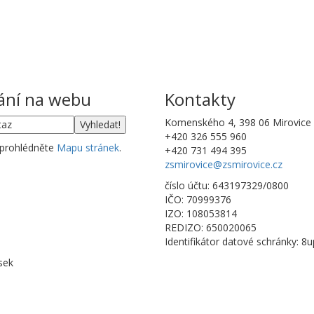
ání na webu
Kontakty
Komenského 4, 398 06 Mirovice
+420 326 555 960
 prohlédněte
Mapu stránek
.
+420 731 494 395
zsmirovice@zsmirovice.cz
číslo účtu: 643197329/0800
IČO: 70999376
IZO: 108053814
REDIZO: 650020065
Identifikátor datové schránky: 8
sek