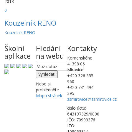
2018
0
Kouzelník RENO
Kouzelník RENO
Školní
Hledání
Kontakty
aplikace
na webu
Komenského
4, 398 06
Mirovice
+420 326 555
960
Nebo si
+420 731 494
prohlédněte
395
Mapu stránek
.
zsmirovice@zsmirovice.cz
číslo účtu:
643197329/0800
IČO: 70999376
IZO:
108053814