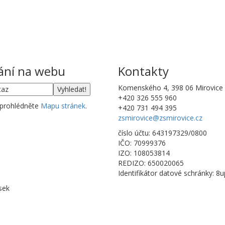
ání na webu
Kontakty
Komenského 4, 398 06 Mirovice
+420 326 555 960
 prohlédněte
Mapu stránek
.
+420 731 494 395
zsmirovice@zsmirovice.cz
číslo účtu: 643197329/0800
IČO: 70999376
IZO: 108053814
REDIZO: 650020065
Identifikátor datové schránky: 8
sek