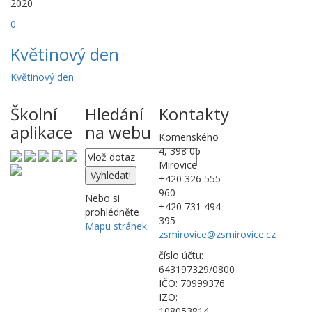
2020
0
Květinový den
Květinový den
Školní
Hledání
Kontakty
aplikace
na webu
Komenského
4, 398 06
Mirovice
+420 326 555
960
Nebo si
+420 731 494
prohlédněte
395
Mapu stránek
.
zsmirovice@zsmirovice.cz
číslo účtu:
643197329/0800
IČO: 70999376
IZO:
108053814