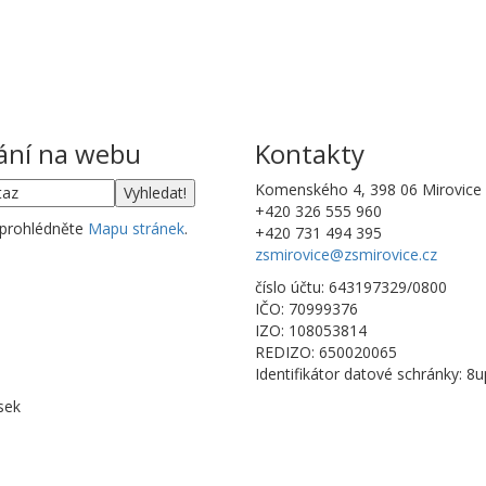
ání na webu
Kontakty
Komenského 4, 398 06 Mirovice
+420 326 555 960
 prohlédněte
Mapu stránek
.
+420 731 494 395
zsmirovice@zsmirovice.cz
číslo účtu: 643197329/0800
IČO: 70999376
IZO: 108053814
REDIZO: 650020065
Identifikátor datové schránky: 8
sek