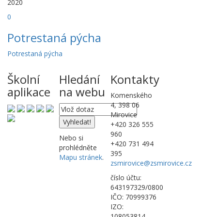
2020
0
Potrestaná pýcha
Potrestaná pýcha
Školní
Hledání
Kontakty
aplikace
na webu
Komenského
4, 398 06
Mirovice
+420 326 555
960
Nebo si
+420 731 494
prohlédněte
395
Mapu stránek
.
zsmirovice@zsmirovice.cz
číslo účtu:
643197329/0800
IČO: 70999376
IZO:
108053814