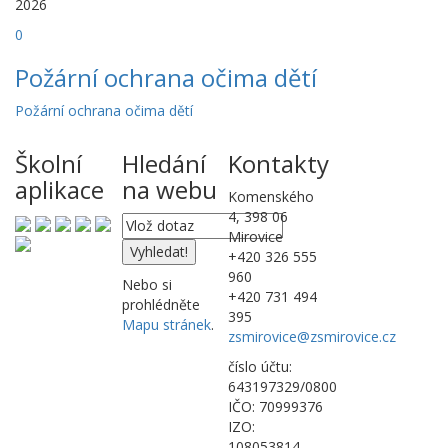
2026
0
Požární ochrana očima dětí
Požární ochrana očima dětí
Školní
Hledání
Kontakty
aplikace
na webu
Komenského
4, 398 06
Mirovice
+420 326 555
960
Nebo si
+420 731 494
prohlédněte
395
Mapu stránek
.
zsmirovice@zsmirovice.cz
číslo účtu:
643197329/0800
IČO: 70999376
IZO:
108053814