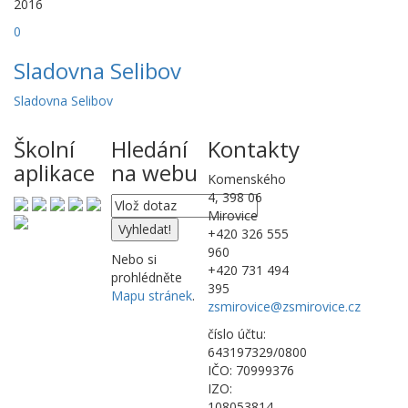
2016
0
Sladovna Selibov
Sladovna Selibov
Školní
Hledání
Kontakty
aplikace
na webu
Komenského
4, 398 06
Mirovice
+420 326 555
960
Nebo si
+420 731 494
prohlédněte
395
Mapu stránek
.
zsmirovice@zsmirovice.cz
číslo účtu:
643197329/0800
IČO: 70999376
IZO:
108053814