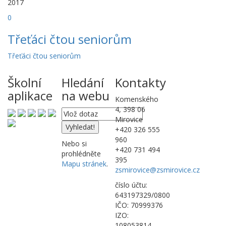
2017
0
Třeťáci čtou seniorům
Třeťáci čtou seniorům
Školní
Hledání
Kontakty
aplikace
na webu
Komenského
4, 398 06
Mirovice
+420 326 555
960
Nebo si
+420 731 494
prohlédněte
395
Mapu stránek
.
zsmirovice@zsmirovice.cz
číslo účtu:
643197329/0800
IČO: 70999376
IZO:
108053814