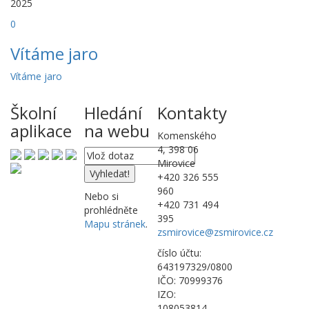
2025
0
Vítáme jaro
Vítáme jaro
Školní
Hledání
Kontakty
aplikace
na webu
Komenského
4, 398 06
Mirovice
+420 326 555
960
Nebo si
+420 731 494
prohlédněte
395
Mapu stránek
.
zsmirovice@zsmirovice.cz
číslo účtu:
643197329/0800
IČO: 70999376
IZO:
108053814