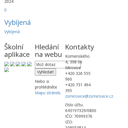
2024
0
Vybíjená
Vybíjená
Školní
Hledání
Kontakty
aplikace
na webu
Komenského
4, 398 06
Mirovice
+420 326 555
960
Nebo si
+420 731 494
prohlédněte
395
Mapu stránek
.
zsmirovice@zsmirovice.cz
číslo účtu:
643197329/0800
IČO: 70999376
IZO:
108053814