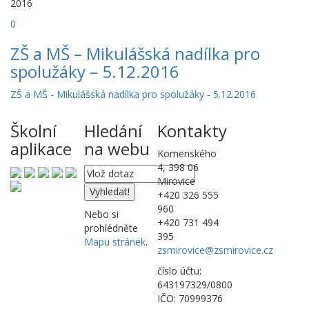
2016
0
ZŠ a MŠ – Mikulášská nadílka pro
spolužáky – 5.12.2016
ZŠ a MŠ - Mikulášská nadílka pro spolužáky - 5.12.2016
Školní
Hledání
Kontakty
aplikace
na webu
Komenského
4, 398 06
Mirovice
+420 326 555
960
Nebo si
+420 731 494
prohlédněte
395
Mapu stránek
.
zsmirovice@zsmirovice.cz
číslo účtu:
643197329/0800
IČO: 70999376