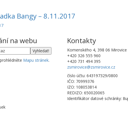
Radka Bangy – 8.11.2017
17
ání na webu
Kontakty
Komenského 4, 398 06 Mirovice
+420 326 555 960
 prohlédněte
Mapu stránek
.
+420 731 494 395
zsmirovice@zsmirovice.cz
číslo účtu: 643197329/0800
IČO: 70999376
IZO: 108053814
REDIZO: 650020065
Identifikátor datové schránky: 8
sek