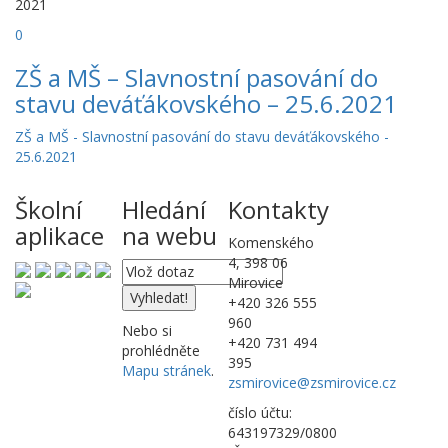
2021
0
ZŠ a MŠ – Slavnostní pasování do
stavu deváťákovského – 25.6.2021
ZŠ a MŠ - Slavnostní pasování do stavu deváťákovského -
25.6.2021
Školní
Hledání
Kontakty
aplikace
na webu
Komenského
4, 398 06
Mirovice
+420 326 555
960
Nebo si
+420 731 494
prohlédněte
395
Mapu stránek
.
zsmirovice@zsmirovice.cz
číslo účtu:
643197329/0800