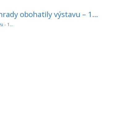
ahrady obohatily výstavu – 1…
vu - 1…