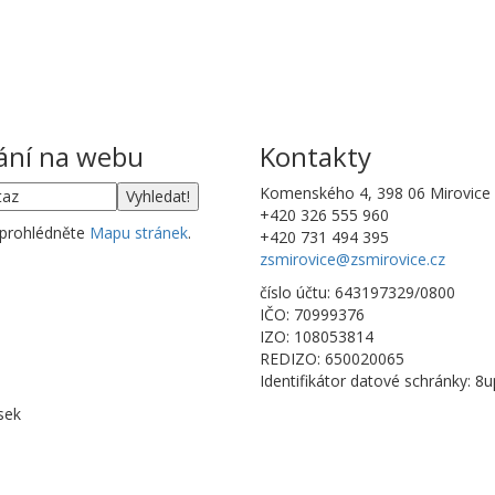
ání na webu
Kontakty
Komenského 4, 398 06 Mirovice
+420 326 555 960
 prohlédněte
Mapu stránek
.
+420 731 494 395
zsmirovice@zsmirovice.cz
číslo účtu: 643197329/0800
IČO: 70999376
IZO: 108053814
REDIZO: 650020065
Identifikátor datové schránky: 8
sek