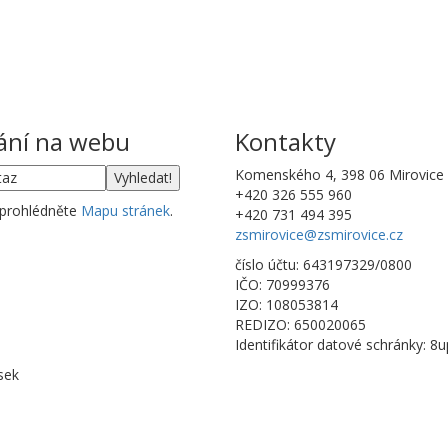
ání na webu
Kontakty
Komenského 4, 398 06 Mirovice
+420 326 555 960
 prohlédněte
Mapu stránek
.
+420 731 494 395
zsmirovice@zsmirovice.cz
číslo účtu: 643197329/0800
IČO: 70999376
IZO: 108053814
REDIZO: 650020065
Identifikátor datové schránky: 8
sek