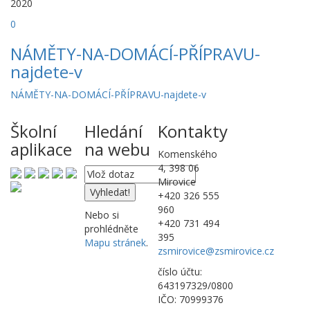
2020
0
NÁMĚTY-NA-DOMÁCÍ-PŘÍPRAVU-
najdete-v
NÁMĚTY-NA-DOMÁCÍ-PŘÍPRAVU-najdete-v
Školní
Hledání
Kontakty
aplikace
na webu
Komenského
4, 398 06
Mirovice
+420 326 555
960
Nebo si
+420 731 494
prohlédněte
395
Mapu stránek
.
zsmirovice@zsmirovice.cz
číslo účtu:
643197329/0800
IČO: 70999376