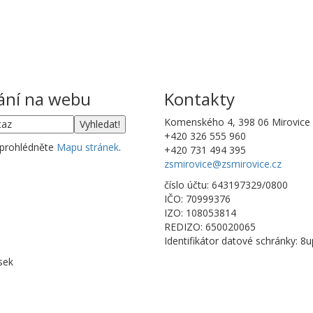
ání na webu
Kontakty
Komenského 4, 398 06 Mirovice
+420 326 555 960
 prohlédněte
Mapu stránek
.
+420 731 494 395
zsmirovice@zsmirovice.cz
číslo účtu: 643197329/0800
IČO: 70999376
IZO: 108053814
REDIZO: 650020065
Identifikátor datové schránky: 8
sek