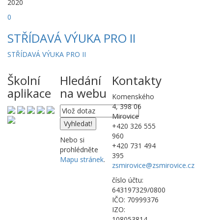
2020
0
STŘÍDAVÁ VÝUKA PRO II
STŘÍDAVÁ VÝUKA PRO II
Školní
Hledání
Kontakty
aplikace
na webu
Komenského
4, 398 06
Mirovice
+420 326 555
960
Nebo si
+420 731 494
prohlédněte
395
Mapu stránek
.
zsmirovice@zsmirovice.cz
číslo účtu:
643197329/0800
IČO: 70999376
IZO:
108053814