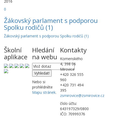
2016
0
Žákovský parlament s podporou
Spolku rodičů (1)
Žákovský parlament s podporou Spolku rodičů (1)
Školní
Hledání
Kontakty
aplikace
na webu
Komenského
4, 398 06
Mirovice
+420 326 555
960
Nebo si
+420 731 494
prohlédněte
395
Mapu stránek
.
zsmirovice@zsmirovice.cz
číslo účtu:
643197329/0800
IČO: 70999376