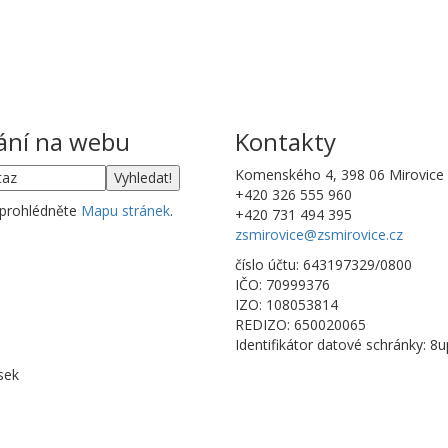
ání na webu
Kontakty
Komenského 4, 398 06 Mirovice
+420 326 555 960
 prohlédněte
Mapu stránek
.
+420 731 494 395
zsmirovice@zsmirovice.cz
číslo účtu: 643197329/0800
IČO: 70999376
IZO: 108053814
REDIZO: 650020065
Identifikátor datové schránky: 8
sek