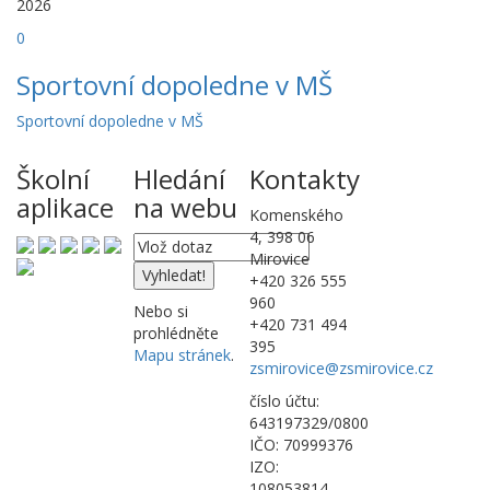
2026
0
Sportovní dopoledne v MŠ
Sportovní dopoledne v MŠ
Školní
Hledání
Kontakty
aplikace
na webu
Komenského
4, 398 06
Mirovice
+420 326 555
960
Nebo si
+420 731 494
prohlédněte
395
Mapu stránek
.
zsmirovice@zsmirovice.cz
číslo účtu:
643197329/0800
IČO: 70999376
IZO:
108053814