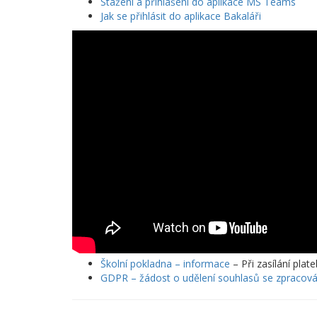
Stažení a přihlášení do aplikace MS Teams
Jak se přihlásit do aplikace Bakaláři
Školní pokladna – informace
– Při zasílání plat
GDPR – žádost o udělení souhlasů se zpracov