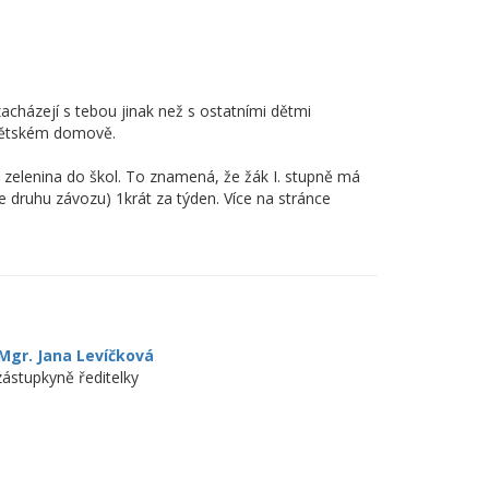
házejí s tebou jinak než s ostatními dětmi
v dětském domově.
 zelenina do škol. To znamená, že žák I. stupně má
 druhu závozu) 1krát za týden. Více na stránce
Mgr. Jana Levíčková
zástupkyně ředitelky