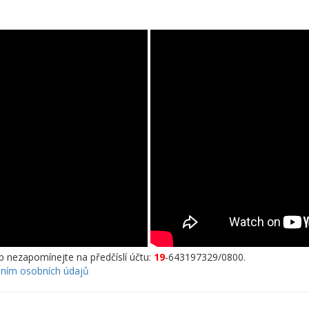
eb nezapomínejte na předčíslí účtu:
19
-643197329/0800.
áním osobních údajů