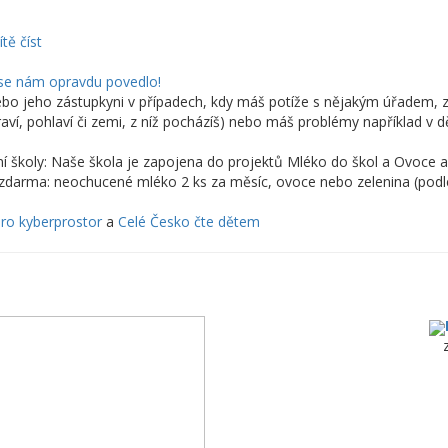
tě číst
 se nám opravdu povedlo!
 jeho zástupkyni v případech, kdy máš potíže s nějakým úřadem, zac
zdraví, pohlaví či zemi, z níž pocházíš) nebo máš problémy například 
 školy: Naše škola je zapojena do projektů Mléko do škol a Ovoce a
y zdarma: neochucené mléko 2 ks za měsíc, ovoce nebo zelenina (podle
pro kyberprostor
a
Celé Česko čte dětem